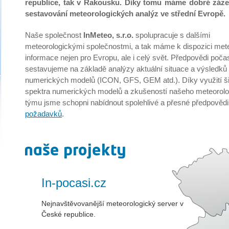
republice, tak v Rakousku. Díky tomu máme dobré záz
sestavování meteorologických analýz ve střední Evropě.
Naše společnost
InMeteo, s.r.o.
spolupracuje s dalšími
meteorologickými společnostmi, a tak máme k dispozici met
informace nejen pro Evropu, ale i celý svět. Předpovědi poča
sestavujeme na základě analýzy aktuální situace a výsledků
numerických modelů (ICON, GFS, GEM atd.). Díky využití š
spektra numerických modelů a zkušeností našeho meteorol
týmu jsme schopni nabídnout spolehlivé a přesné předpovědi
požadavků
.
naše projekty
In-pocasi.cz
Nejnavštěvovanější meteorologický server v
České republice.