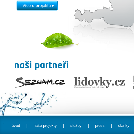
Více o projektu
naši partneři
úvod
|
naše projekty
|
služby
|
press
|
články