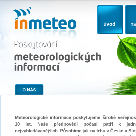
InMeteo
úvod
na
Poskytování
meteorologických
informací
O NÁS
Meteorologické informace poskytujeme široké veřejnos
10 let. Naše předpovědi počasí patří k jed
nejvyhledávanějších. Působíme jak na trhu v České a Sl